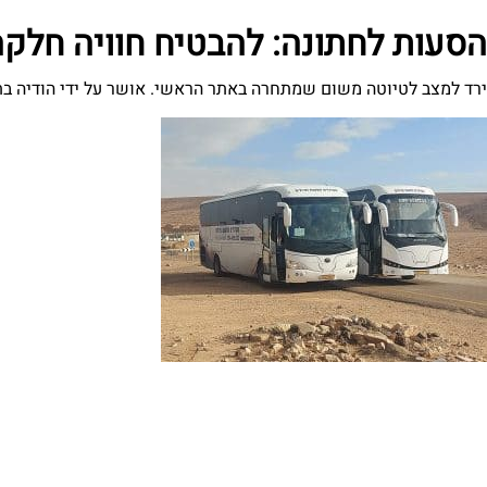
הסעות לחתונה: להבטיח חוויה חלקה
ירד למצב לטיוטה משום שמתחרה באתר הראשי. אושר על ידי הודיה בתאריך 15.6.25 12:28 תכנון חתונה הוא תהליך מורכב הכולל פרטים רבים, וא