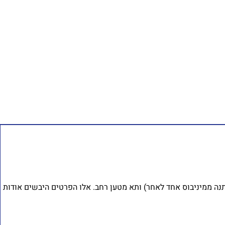
 בעצם בנסיעה בכלי רכב שכולל בין 19 ל – 22 מושבים (מספר המושבים משתנה ממיניבוס אחד לאחר) ותא מטען רחב. אלו הפרטים היבשים אודות