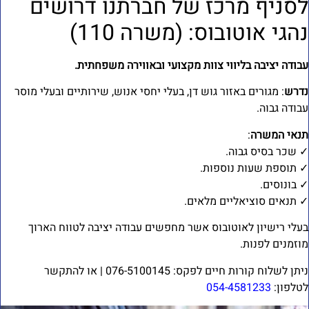
סניף מרכז של חברתנו דרושים
הגי אוטובוס: (משרה 110)
בודה יציבה בליווי צוות מקצועי ובאווירה משפחתית.
דרש
: מגורים באזור גוש דן, בעלי יחסי אנוש, שירותיים ובעלי מוסר
בודה גבוה.
נאי המשרה
:
 שכר בסיס גבוה.
 תוספת שעות נוספות.
 בונוסים.
 תנאים סוציאליים מלאים.
עלי רישיון לאוטובוס אשר מחפשים עבודה יציבה לטווח הארוך
וזמנים לפנות.
ניתן לשלוח קורות חיים לפקס: 076-5100145 | או להתקשר
טלפון:
054-4581233