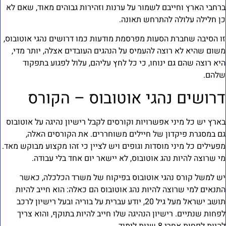
רחבי הארץ וחייבם לשמור על ערנות וזהירות גבוהים מאוד, שאם לא
ן חלילה עלולה להתרחש תאונה.
ו הסיבה שחברת הסעות מפרסמת מודעות כמו דרושים נהגי אוטובוס,
שום שהיא לא רוצה להעמיס על הנהגים העובדים אצלה, יותר מדי,
יא רוצה שהם גם ינוחו, כי כל לחץ עליהם, עלול לפגוע בתפקוד
להם.
רושים נהגי אוטובוס – הקורס
ארץ יש כל מיני אפשרויות וקורסים לקבל רישיון נהיגה על אוטובוס
ם במסגרת פיקדון של חיילים משוחררים. את הקורסים האלה,
פעילים כל מיני מוסדות וגופים ויש לציין כי זהו מקצוע מבוקש מאד.
י שרוצה להיות נהג אוטובוס, לא יישאר יום אחד בלי עבודה.
ש למשל קורס נהגי אוטובוס בפיקוח של משרד הכלכלה, כאשר
תנאים למי שרוצה להיות נהג אוטובוס הם כאלה: הוא חייב להיות
תושב ישראל מעל גיל 20, יודע עברית על בוריה ובעל רישיון לרכב
פחות שנתיים. רישיון הנהיגה שלו חייב להיות בתוקף, והוא צריך