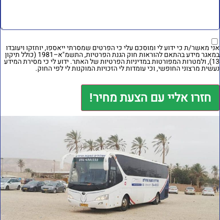
ני מאשר/ת כי ידוע לי ומוסכם עלי כי הפרטים שמסרתי ייאספו, יוחזקו ויעובדו
במאגר מידע בהתאם להוראות חוק הגנת הפרטיות, התשמ"א–1981 (כולל תיקון
מטרות המפורטות
במדיניות הפרטיות של האתר
. ידוע לי כי מסירת המידע
עשית מרצוני החופשי, וכי עומדות לי הזכויות המוקנות לי לפי החוק.
חזרו אליי עם הצעת מחיר!