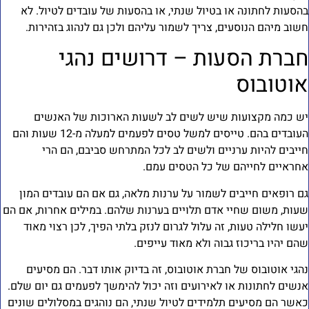
הסעות לחתונה או בטיול שנתי, או בהסעות של עובדים לטיול. לא
שוב מיהם הנוסעים, צריך לשמור עליהם ולכן גם לנהוג בזהירות.
ברת הסעות – דרושים נהגי
וטובוס
ש כמה מקצועות שיש לשים לב לשעות הארוכות של האנשים
העובדים בהם. טייסים למשל טסים לפעמים למעלה מ-12 שעות והם
ייבים להיות ערניים ולשים לב לכל המתרחש סביבם, הם הרי
חראיים לחייהם של כל הטסים עמם.
ם רופאים חייבים לשמור על ערנות מלאה, גם אם הם עובדים המון
עות, משום שחיי אדם תלויים בערנות שלהם. במילים אחרות, אם הם
עשו חלילה טעות, זה עלול לגרום לנזק בלתי הפיך, לכן רצוי מאוד
הם יהיו בריכוז גבוה ולא מאוד עייפים.
הגי אוטובוס של חברת אוטובוס, זה בדיוק אותו דבר. הם מסיעים
נשים לחתונות או לאירועים וזה יכול להימשך לפעמים גם יום שלם.
אשר הם מסיעים תלמידים לטיול שנתי, הם נוהגים במסלולים שונים