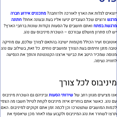
וצאים לגלות את הארץ לאורכה ולרוחבה?
מתכננים אירוע חברה
רגש
ורוצים שכל העובדים יגיעו אליו בעת ובעונה אחת?
חתונה
רגשת בפתח
ואתם חושבים על הסעות נקודות שונות ברחבי הארץ?
ש לנו פתרון מושלם עבורכם – השכרת מיניבוס עם נהג.
וטובוס זעיר הכולל מקומות ישיבה בהתאם לצורך שלכם, עם מוזיקה
ובה מזגן וחימום בעת הצורך ומושבים נוחים. כל זאת, בשילוב עם נהג
נוסה שמכיר היטב את כבישי ארצנו הקטנטונת והופך את הנסיעה
חוויה נעימה.
יניבוס לכל צורך
נו מציעים מגוון רחב של
שירותי הסעות
וביניהם גם השכרת מיניבוס
ם נהג. כאשר אתם בוחרים איזה מיניבוס לקחת לטיול חשבו מה הצפי
כמות המושבים שתצטרכו וכן לכמה זמן אתם זקוקים למיניבוס. האם
רצו לשחרר את נהג המיניבוס ולקבוע עמו לאחר מכן שיאסוף את