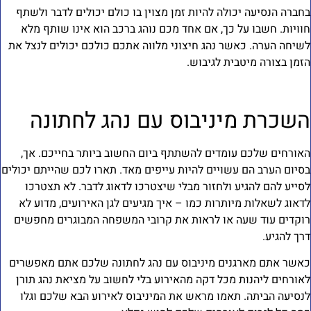
חברה הנסיעה יכולה להיות זמן מצוין בו כולם יכולים לדבר ולשתף
וויות. חשבו על כך, אם אחד מכם נוהג ברכב הוא אינו שותף מלא
שיחה הערה. כאשר נהג חיצוני מלווה אתכם כולכם יכולים לנצל את
זמן בצורה מיטבית לגיבוש.
שכרת מיניבוס עם נהג לחתונה
אורחים שלכם עומדים להשתתף ביום החשוב ביותר בחייכם. אך,
סיום הערב הם עשויים להיות עייפים מאד. תארו לכם שהייתם יכולים
סייע להם להגיע ולחזור מבלי שיצטרכו לדאוג לדבר. לא תצטרכו
דאוג לשאלות מיותרות כמו – איך מגיעים לגן האירועים, מדוע לא
וקדים עוד שעה או לראות את קרובי המשפחה המבוגרים מחפשים
רך להגיע.
אשר אתם מארגנים מיניבוס עם נהג לחתונה שלכם אתם מאפשרים
אורחים ליהנות מכל דקה מהאירוע בלי לחשוב על מציאת נהג תורן
נסיעה הביתה. תאמו מראש את המיניבוס לאירוע הבא שלכם וגלו