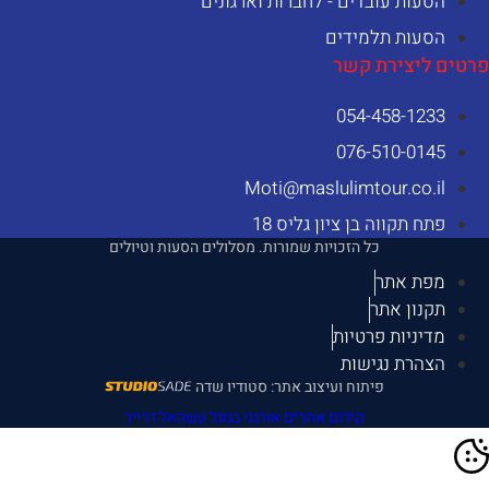
הסעות עובדים - לחברות וארגונים
הסעות תלמידים
רטים ליצירת קשר
054-458-1233⁩
076-510-0145
Moti@maslulimtour.co.il
פתח תקווה בן ציון גליס 18
כל הזכויות שמורות. מסלולים הסעות וטיולים
מפת אתר
תקנון אתר
מדיניות פרטיות
הצהרת נגישות
פיתוח ועיצוב אתר: סטודיו שדה
קידום אתרים אורגני בגוגל עשהאל דרייר