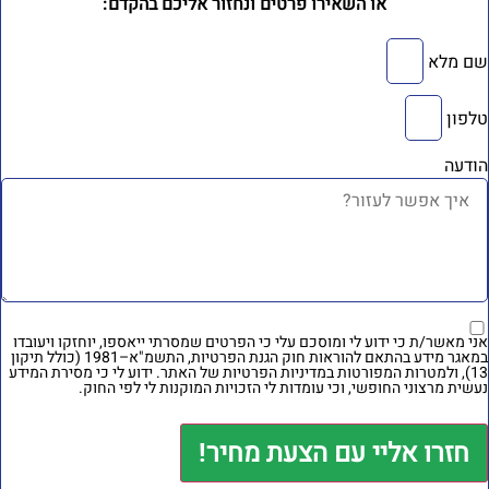
או השאירו פרטים ונחזור אליכם בהקדם:
ם מלא
לפון
ודעה
ני מאשר/ת כי ידוע לי ומוסכם עלי כי הפרטים שמסרתי ייאספו, יוחזקו ויעובדו
במאגר מידע בהתאם להוראות חוק הגנת הפרטיות, התשמ"א–1981 (כולל תיקון
מטרות המפורטות
במדיניות הפרטיות של האתר
. ידוע לי כי מסירת המידע
עשית מרצוני החופשי, וכי עומדות לי הזכויות המוקנות לי לפי החוק.
חזרו אליי עם הצעת מחיר!