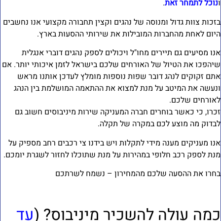
נוכל לתמחר זאת
.
זכות צוות גדול ומנוסה של נהגים וקצין תחבורה מקצועי אנו נחשבים
יום לאחת מהחברות המובילות את שירותי ההסעות בארץ.
נו מסיעים גם תיירים מחו"ל ויכולים לספק נהגים דוברי אנגלית
יהפכו את הטיול של האורחים שלכם בישראל לזמן איכותי יותר. אם
תם זקוקים לנהג דובר שפות נוספות מומלץ לעדכן אותנו מראש
נעשה את המיטב על מנת למצוא את ההתאמה המושלמת בין הנהג
אורחים שלכם.
כרו, כי כאשר בוחרים חברה המעניקה שירות מיניבוסים חשוב גם
בדוק מה מוצע לכם במקרה של תקלה.
נו מעניקים מענה מידי לתקלות ויש בידנו צי רכבים רחב מספיק על
נת לספק רכב חלופי במהירות על מנת שתוכלו לחזור לשגרת יומכם.
חרו את ההסעה שלכם מהמחירון – נשמח לשרתכם
מה עולה להשכיר מיניבוס? (
עד