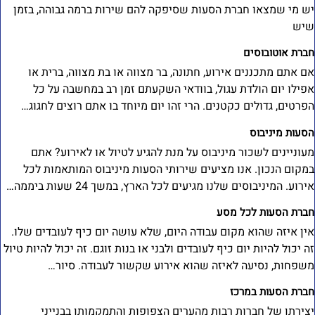
ש מי שמצאו חברת הסעות שסיפקה להם שירות ברמה גבוהה, בזמן
יש
ברת אוטובוסים
ם אתם מתכננים אירוע, חתונה, בר מצווה או בת מצווה, ברית או
פילו יום הולדת עגול, בוודאי השקעתם זמן רב במחשבה על כל
פרטים, גדולים כקטנים. הרי זהו יום מיוחד בו אתם רוצים לחגוג…
סעות מיניבוס
עוניינים לשכור מיניבוס על מנת להגיע לטיול או לאירוע? אתם
מקום הנכון. אנו מציעים שירותי הסעות מיניבוס המותאמות לכל
ירוע. המיניבוסים שלנו מגיעים לכל הארץ, במשך 24 שעות ביממה…
ברת הסעות לכל מסע
ין איזה שהוא מקום עבודה היום, שלא עושה יום כיף לעובדים שלו.
ה יכול להיות יום כיף לעובדים ולבני או בנות זוגם. זה יכול להיות טיול
שפחות, נסיעה לאיזה שהוא אירוע שקשור לעבודה. סיור…
ברת הסעות במרכז
צירתן של חברות רבות מהערים הצפופות והתמקמותן בבנייני