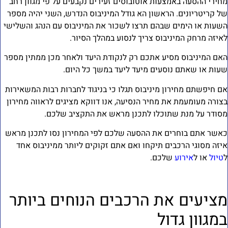
חירי ההסעה באמצעות אוטובוסים זעירים נקבעים על פי מגוון רחב
ל קריטריונים. הראשון הא גודל המיניבוס הנדרש, השני יהיה מספר
שעות או הימים שבהם תרצו לשכור את המיניבוס עם הנהג והשלישי
איזה מרחק המיניבוס צריך לנסוע במהלך הסיור.
אם המיניבוס מסיע אתכם רק לנקודת היעד ולאחר מכן ממתין מספר
עות או שאתם נוסעים מיעד ליעד במשך כל היום.
ם חיפשתם מחירון מיניבוס תגלו כי בניגוד לחברות רבות המשאירות
צורה מעומעמת את מחיר הנסיעה, אנו דווקא מציגים לראווה מחירון
סודר על מנת שתוכלו לתכנן מראש את התקציב שלכם.
אשר אתם בוחרים את ההסעה שלכם לפי המחירון נסו לתכנן מראש
יזה מסוגי הרכבים תיקחו ואם אתם זקוקים ליותר ממיניבוס אחד
טיול
או ל
אירוע
שלכם.
ציעים את הרכבים הנוחים ביותר
מגוון גדול