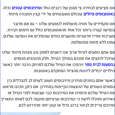
נו מציעים לבחירה צי מגוון של רכבים החל מ
מיניבוסים קטנים
וכלה
אוטובוסים גדולים
שכולם מאובטחים על ידי קצין תחבורה מיוחד.
נו מקפידים על חוויה מושלמת לנוסעים שלנו – גם אם מדובר
נסיעה קצרה ביותר וכל אחד מהאוטובוסים כולל גם חימום וקירור,
ערכות אודיו חדשניות ומושבים נוחים שהופכים את הנסיעה שלכם
מנו ללא פחות ממושלמת.
ם אתם נוסעים לטיול ארוך אנו דואגים לספק נהג מצוות מיוחד שלנו
יוכל להנעים את זמנכם במהלך הטיול. חלק מהנהגים מנוסים
הסעות לבית ספר
ויהפכו את הטיול שלכם למרתק הרבה יותר כאשר
ילדים יכולים ליהנות מהציוד המתקדם באוטובוס.
אשר אתם בוחנים מחירון מיניבוסים חשוב לשים לב להבדלים בין
סוגים השונים של ההצעות הקיימות במחירון. אם ניתן, תכננו מראש
ת הטיול שלכם והזמינו את המיניבוס כבר שבועות לפני הטיול או
אירוע ותוכלו לדעת כי המיניבוס שרציתם מוקצה לכם לאותו התאריך
אינכם צריכים לבחור ברכב גדול או קטן יותר מהדרוש לכם.