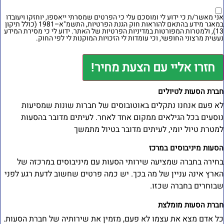
ני מאשר/ת כי ידוע לי ומוסכם עלי כי הפרטים שמסרתי ייאספו, יוחזקו ויעובדו
במאגר מידע בהתאם להוראות חוק הגנת הפרטיות, התשמ"א–1981 (כולל תיקון
מטרות המפורטות
במדיניות הפרטיות של האתר
. ידוע לי כי מסירת המידע
עשית מרצוני החופשי, וכי עומדות לי הזכויות המוקנות לי לפי החוק.
חזרו אליי עם הצעת מחיר!
ברת הסעות לטיולים
א פעם אנחנו נתקלים באוטובוסים של חברות שונות שמסיעות
וסעים בכל הגילאים ממקום אחד לאחר. לעיתים מדובר בהסעות
מטרת טיול יומי, לעיתים מדובר בטיול מתמשך
סעות מיניבוסים במרכז
חירה בחברה שמציעה שירותי הסעות עם מיניבוסים במרכזה של
ארץ אינה עניין של מה בכך. יש כמה פרטים שחשוב לדעת רגע לפני
בוחרים בחברה שכזו.
ברת הסעות מומלצת
ל אדם מצא את עצמו לא פעם, מזמין את שירותיה של חברת הסעות.