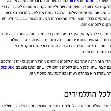
אשר יש
חתונה
או
אירוע
אחר במשפחה ומדובר על נסיעה ארוכה
מקום האירוע, יש משפחות שמחליטות לקחת אוטובוס להשכרה כדי
יסיע את המוזמנים שלהם. הרבה פעמים אם למשל מדובר באירוע
מתקיים בכפר סבא וחלק מהאורחים מגיעים מבאר שבע, בהחלט יש
קום להסיע אותם.
יתכן כי לחלקם אין איך להגיע וייתכן כי הסיבה תהיה, שזה הרבה יותר
טוח שאנשים שחוזרים מהעבודה ונוסעים לאירוע, יחזרו בשלום
ביתה עם אוטובוס להשכרה ולא נוהגים בעצמם, בעיקר אם מדובר
מרחקים ארוכים.
וץ מזה הרבה יותר בטוח להסיע אורחים אחרי חתונה, כי ייתכן וחלקם
ם קצת שתו ולכן חשוב להסיע אותם ולא שהם ינהגו בעצמם.
אוטובוס
השכרה הוא בהחלט רעיון נכון לנסיעות מהסוג הזה.
כל התלמידים
ום ירושלים זה יום שכל תלמיד במדינת ישראל נוסע בגללו לירושלים