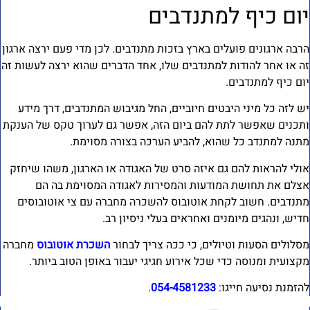
ום כיף למתנדבים
רבה ארגונים פועלים בארץ בזכות מתנדבים. לכן מדי פעם ירצה ארגון
ה או אחר להודות למתנדבים שלו, אחד הדברים שהוא ירצה לעשות זה
ום כיף למתנדבים.
ש לזה כל מיני היבטים חיוביים, החל מגיבוש המתנדבים, דרך מידע
תכנים שאפשר לתת להם ביום הזה, אפשר גם לערוך טקס של הענקת
תנה למתנדב כל שהוא, להביע הערכה בצורה מסוימת.
ולי להראות להם גם איזה סרט של האגודה או הארגון, משהו שיחזק
צלם את תחושת המודעות והמסירות לאגודה המסוימת בה הם
תנדבים. חשוב לקחת אוטובוס להשכרה מחברה עם צי אוטובוסים
דיש, ונהגים מיומנים ואחראים בעלי ניסיון רב.
סלולים הסעות וטיולים, כי ככה צריך לבחור
השכרת אוטובוס
מחברה
קצועית ומנוסה כדי שכל אירוע חגיגי יעבור באופן הטוב ביותר.
הזמנת נסיעה חייגו:
054-4581233
.