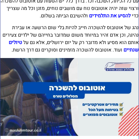
ם כל הכיתה, השכבה וכו'. בדרך כלל יש הסעות עם אוטובוס להשכרה
רצוי שזה יהיה אוטובוס נוח עם מושבים נוחים, מזגן וכל מה שצריך
די
להסיע את התלמידים
ולהשיבם הביתה בשלום.
הג של אוטובוס להשכרה חייב להיות בלי שום הרשעה או עבירת
היגה, וכן אדם זהיר במיוחד משום שמדובר בחייהם של ילדים צעירים
ותם הוא מסיע ולא מדובר רק על יום ירושלים, אלא גם על
טיולים
נתיים
ועוד. אוטובוס להשכרה מזמינים וסוקרים גם דרך הרשת.