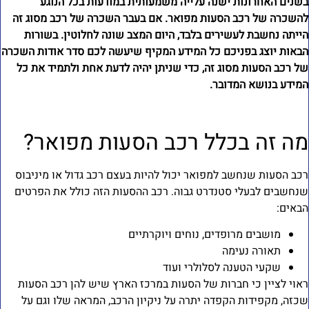
שנים האחרונות ישנה עלייה משמעותית במודעות בכל הנוגע
השכרה של רכב הסעות מפואר. אם בעבר השכרה של רכב מסוג זה
ייתה נחשבת לעשירים בלבד, היום המצב שונה לחלוטין. בשורות
באות יוצג בפניכם כל המידע המקיף שיעשה לכם סדר אודות השכרה
ל רכב הסעות מסוג זה, כדי שניתן יהיה לדעת אחת ולתמיד את כל
מידע בנושא המדובר.
ה זה בכלל רכב הסעות מפואר?
כב הסעות שנחשב למפואר יכול להיות בעצם רכב גדול או מיניבוס
נחשבים לבעלי סטנדרט גבוה. רכב ההסעות הזה כולל את הפרטים
באים:
מושבים מרופדים, נוחים ויוקרתיים
תאורה נעימה
שקעי הטענה לסלולרי ועוד
אוי לציין כי חברות של הסעות במרכז הארץ שיש להן רכב הסעות
כזה, מקפידות הקפדה יתרה על ניקיון הרכב, המראה שלו וגם על