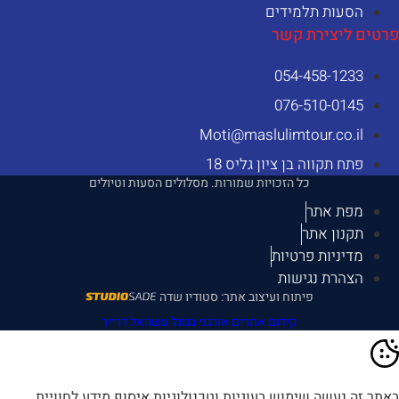
הסעות תלמידים
רטים ליצירת קשר
054-458-1233⁩
076-510-0145
Moti@maslulimtour.co.il
פתח תקווה בן ציון גליס 18
כל הזכויות שמורות. מסלולים הסעות וטיולים
מפת אתר
תקנון אתר
מדיניות פרטיות
הצהרת נגישות
פיתוח ועיצוב אתר: סטודיו שדה
קידום אתרים אורגני בגוגל עשהאל דרייר
אתר זה נעשה שימוש בעוגיות וטכנולוגיות איסוף מידע לחוויית