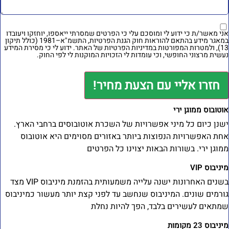
ני מאשר/ת כי ידוע לי ומוסכם עלי כי הפרטים שמסרתי ייאספו, יוחזקו ויעובדו
במאגר מידע בהתאם להוראות חוק הגנת הפרטיות, התשמ"א–1981 (כולל תיקון
מטרות המפורטות
במדיניות הפרטיות של האתר
. ידוע לי כי מסירת המידע
עשית מרצוני החופשי, וכי עומדות לי הזכויות המוקנות לי לפי החוק.
חזרו אליי עם הצעת מחיר!
וטובוס ממוגן ירי
שנן כיום כל מיני אפשרויות של השכרת אוטובוסים ברחבי הארץ.
חת האפשרויות הנפוצות ביותר באזורים מסוימים היא אוטובוס
מוגן ירי. בשורות הבאות יצוינו כל הפרטים
ניבוס VIP
בשנים האחרונות ישנה עלייה משמעותית בהזמנת מיניבוס VIP מצד
ורמים שונים. המיניבוס שנחשב עד לפני קצת יותר מעשור כמיניבוס
מתאים לעשירים בלבד, הפך להיות נחלת
ניבוס 23 מקומות